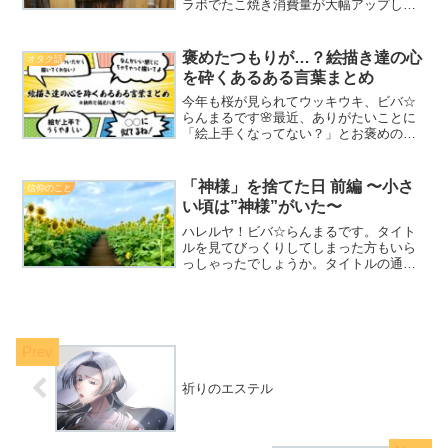
ラボでたこ焼き消費量が大幅アップして
います、ビバ☆らんまるです🐙✨長らく
お待たせしました🙏💦以前アップした
「神様」を捨てた日 前編 〜小さい頃
褒めたつもりが…？絵描き達の心
オタク話
は"神様"...
を砕くあるある言葉まとめ
今年も桜が見られてウッキウキ、ビバ☆
らんまるです🌸最近、ありがたいことに
「絵上手くなってない？」とお褒めの言
葉をいただくことが増えたのですが…私
はふと、あることに気づきました……！
絵を描いた経験のある人は「絵、上手く
「神様」を捨てた日 前編 〜小さ
信仰のこと
なったね」「絵上手いね」...
い頃は”神様”がいた〜
ハレルヤ！ビバ☆らんまるです。タイト
ルを見てびっくりしてしまった方もいら
っしゃったでしょうか。タイトルの通
り、今回は前編と後編の2回に分けて「神
様」にまつわる思い出話をしてみようか
なと思っています(⌒▽⌒)プロフィールに
簡単に書いているので...
祈りのエステル