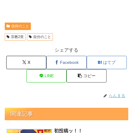
信仰のこと
宗教2世
自分のこと
シェアする
X
Facebook
はてブ
LINE
コピー
らんまる
関連記事
初投稿ッ！！
つれづれ