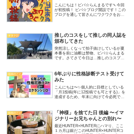
こんにちは！ビバ☆らんまるです🍡今回
が初投稿！ ビバ☆ブログ開設です！この
ブログを通して皆さんにワクワクをお届
けできたらいいなという思いで、ブログ
のタイトルは「ビバ☆らんまるのワクワ
クぶろぐ」にしました。ビバはなんかこ
う… 人生エンジョイ的...
推しのコスをして推しの同人誌を
オタク話
頒布してきた
突然涼しくなって拍子抜けしているが夏
本番を前に油断は禁物、ビバ☆らんまる
です。さてさて今日は…推しのコスプレ
をして推しの同人誌を同人イベントで頒
布した時のことについて描きたいと思い
ます！！！！！～「同人誌」とは～らん
6年ぶりに性格診断テスト受けて
信仰のこと
まるオタクが思いの丈を詰...
みた
こんにちは〜✨個人的に目標としている
「月1投稿(年に12投稿でも可とする)」を
達成するため、年末に向けて今必死で記
事を書いています、ビバ☆らんまるで
す。実は最近、ふと思い立ち、ネットの
簡単な性格診断テストを受けてみまし
「神様」を捨てた日 後編 〜イマ
信仰のこと
た。結果はこちら💁‍♀...
ジナリーお兄ちゃんとの別れ〜
最近HUNTER×HUNTERにハマり、ここ
１カ月は銀だこのHUNTER×HUNTERコ