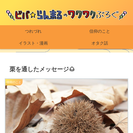
つれづれ
信仰のこと
イラスト・漫画
オタク話
栗を通したメッセージ🌰
信仰のこと