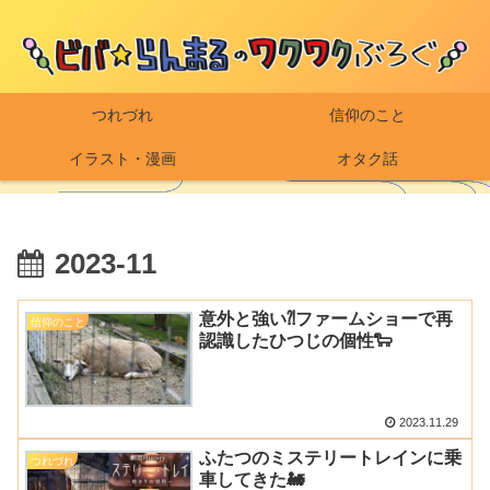
つれづれ
信仰のこと
イラスト・漫画
オタク話
2023-11
意外と強い⁈ファームショーで再
信仰のこと
認識したひつじの個性🐑
2023.11.29
ふたつのミステリートレインに乗
つれづれ
車してきた🚂