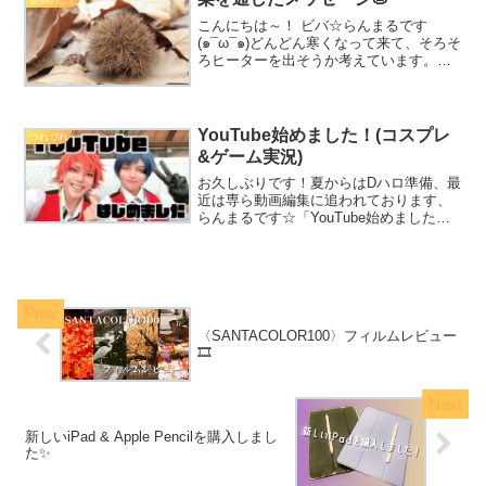
信仰のこと
た。結果はこちら💁‍♀...
こんにちは～！ ビバ☆らんまるです
(๑¯ω¯๑)どんどん寒くなって来て、そろそ
ろヒーターを出そうか考えています。今
日は秋の味覚、栗を通して神様が働きか
けてくださった話をしたいと思います🌰
幼いころ、落ち葉のつもる季節に母が通
っている宗教の教祖...
YouTube始めました！(コスプレ
つれづれ
&ゲーム実況)
お久しぶりです！夏からはDハロ準備、最
近は専ら動画編集に追われております、
らんまるです☆「YouTube始めました」
投稿をするにはあまりにも時を逸してい
る感がありますが……（2024年の振り返
りでもチラッと話してるし別に今更記事
にしなくても...
〈SANTACOLOR100〉フィルムレビュー
🎞️
新しいiPad & Apple Pencilを購入しまし
た✨