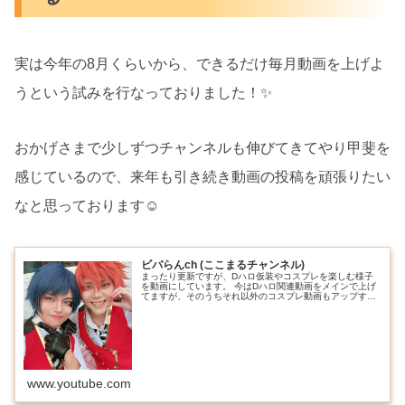
実は今年の8月くらいから、できるだけ毎月動画を上げよ
うという試みを行なっておりました！✨
おかげさまで少しずつチャンネルも伸びてきてやり甲斐を
感じているので、来年も引き続き動画の投稿を頑張りたい
なと思っております☺️
ビバらんch (ここまるチャンネル)
まったり更新ですが、Dハロ仮装やコスプレを楽しむ様子
を動画にしています。 今はDハロ関連動画をメインで上げ
てますが、そのうちそれ以外のコスプレ動画もアップする
かも…？ 同じ教会に通うブログ仲間のこころん(＝ろん
氏、Twitter▷@koko...
www.youtube.com