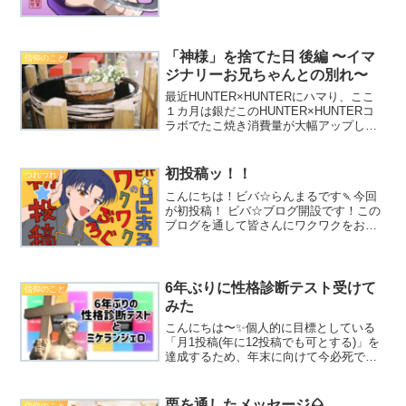
回の記事に書いたのでよければそちらも
ご覧くださいᐠ( ᐢωᐢ )ᐟさてさて…みなさま
年末年始はどのように過ごされました
か...
「神様」を捨てた日 後編 〜イマ
信仰のこと
ジナリーお兄ちゃんとの別れ〜
最近HUNTER×HUNTERにハマり、ここ
１カ月は銀だこのHUNTER×HUNTERコ
ラボでたこ焼き消費量が大幅アップして
います、ビバ☆らんまるです🐙✨長らく
お待たせしました🙏💦以前アップした
「神様」を捨てた日 前編 〜小さい頃
初投稿ッ！！
つれづれ
は"神様"...
こんにちは！ビバ☆らんまるです🍡今回
が初投稿！ ビバ☆ブログ開設です！この
ブログを通して皆さんにワクワクをお届
けできたらいいなという思いで、ブログ
のタイトルは「ビバ☆らんまるのワクワ
クぶろぐ」にしました。ビバはなんかこ
う… 人生エンジョイ的...
6年ぶりに性格診断テスト受けて
信仰のこと
みた
こんにちは〜✨個人的に目標としている
「月1投稿(年に12投稿でも可とする)」を
達成するため、年末に向けて今必死で記
事を書いています、ビバ☆らんまるで
す。実は最近、ふと思い立ち、ネットの
簡単な性格診断テストを受けてみまし
栗を通したメッセージ🌰