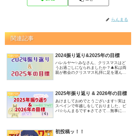
らんまる
関連記事
2024振り返り&2025年の目標
つれづれ
ハレルヤ〜✨みなさん、クリスマスはど
うお過ごしになられましたか？🎄私は両
親が教会のクリスマス礼拝に足を運んで
くれ、家族でイエス様に感謝を捧げるこ
とができました(*´ω`*)クリスマスも終わ
り、2024年も残りわずか…ということ
で、今年を振り...
2025年振り返り & 2026年の目標
つれづれ
あけましておめでとうございます✨実は
スペインで年越しをしておりました、ビ
バ☆らんまるです☀️さてさて…無事に
2026年を迎えられましたので、毎年恒例
の一年の振り返り＆新年の目標設定を行
いたいと思います！昨年の目標はこち
ら！①新しい漫画を完成...
初投稿ッ！！
つれづれ