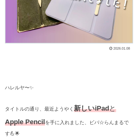
2026.01.08
ハレルヤ〜✨
新しいiPad
と
タイトルの通り、最近ようやく
Apple Pencil
を手に入れました、ビバ☆らんまるで
す💪🌟