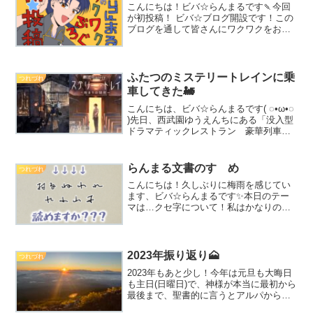
こんにちは！ビバ☆らんまるです🍡今回
が初投稿！ ビバ☆ブログ開設です！この
ブログを通して皆さんにワクワクをお届
けできたらいいなという思いで、ブログ
のタイトルは「ビバ☆らんまるのワクワ
クぶろぐ」にしました。ビバはなんかこ
う… 人生エンジョイ的...
ふたつのミステリートレインに乗
つれづれ
車してきた🚂
こんにちは、ビバ☆らんまるです( ◌•ω•◌
)先日、西武園ゆうえんちにある「没入型
ドラマティックレストラン 豪華列車は
ミステリーを乗せて」に行ってきました
(੭ु ›ω‹ )੭ु⁾⁾♡御存じでない方のために
簡単にご説明すると…実際に豪華列車...
らんまる文書のすゝめ
つれづれ
こんにちは！久しぶりに梅雨を感じてい
ます、ビバ☆らんまるです✨本日のテー
マは…クセ字について！私はかなりのク
セ字？のようでして、昔からよく先生や
友人たちから「字が読めない」「古文
書」「暗号文」「ミミズの這ったような
字」等、さんざんな言われよ...
2023年振り返り🗻
つれづれ
2023年もあと少し！今年は元旦も大晦日
も主日(日曜日)で、神様が本当に最初から
最後まで、聖書的に言うとアルパからオ
メガまで共にしてくださった一年だなぁ