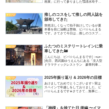
画展」に行って参りました🥰清水玲子先
生の絵に一目惚れしてから「いつか原画
を見てみたい！」と思っていたので、原
画展の開催決定を聞いたときは本当に嬉
推しのコスをして推しの同人誌を
オタク話
しかったです…！...
頒布してきた
突然涼しくなって拍子抜けしているが夏
本番を前に油断は禁物、ビバ☆らんまる
です。さてさて今日は…推しのコスプレ
をして推しの同人誌を同人イベントで頒
布した時のことについて描きたいと思い
ます！！！！！～「同人誌」とは～らん
ふたつのミステリートレインに乗
つれづれ
まるオタクが思いの丈を詰...
車してきた🚂
こんにちは、ビバ☆らんまるです( ◌•ω•◌
)先日、西武園ゆうえんちにある「没入型
ドラマティックレストラン 豪華列車は
ミステリーを乗せて」に行ってきました
(੭ु ›ω‹ )੭ु⁾⁾♡御存じでない方のために
簡単にご説明すると…実際に豪華列車...
2025年振り返り & 2026年の目標
つれづれ
あけましておめでとうございます✨実は
スペインで年越しをしておりました、ビ
バ☆らんまるです☀️さてさて…無事に
2026年を迎えられましたので、毎年恒例
の一年の振り返り＆新年の目標設定を行
いたいと思います！昨年の目標はこち
ら！①新しい漫画を完成...
「神様」を捨てた日 後編 〜イマ
信仰のこと