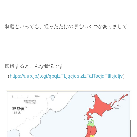
制覇といっても、通っただけの県もいくつかありまして…
図解するとこんな状況です！
（
https://uub.jp/j.cgi/qbqIzTLjqcjqsIzIzTaITacjqTtIIsjqtjv
）