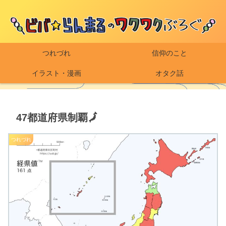
つれづれ
信仰のこと
イラスト・漫画
オタク話
47都道府県制覇🗾
つれづれ