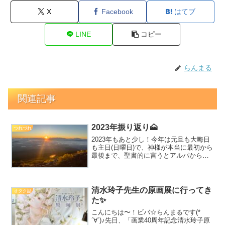
X
Facebook
はてブ
LINE
コピー
らんまる
関連記事
2023年振り返り🗻
つれづれ
2023年もあと少し！今年は元旦も大晦日
も主日(日曜日)で、神様が本当に最初から
最後まで、聖書的に言うとアルパからオ
メガまで共にしてくださった一年だなぁ
と感じます(^^)「アルパとオメガ」という
観点から一年を振り返ると、私には山登
りが思い出...
清水玲子先生の原画展に行ってき
オタク話
た✨
こんにちは〜！ビバ☆らんまるです(*
´∀`)♪先日、「画業40周年記念清水玲子原