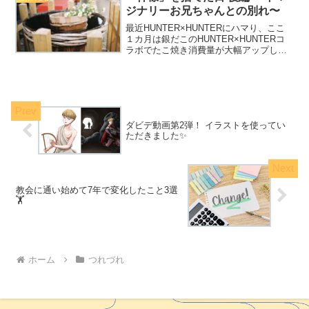
ジナリーお兄ちゃんとの別れ〜
最近HUNTER×HUNTERにハマり、ここ
１カ月は銀だこのHUNTER×HUNTERコ
ラボでたこ焼き消費量が大幅アップして
います、ビバ☆らんまるです🐙✨長らく
お待たせしました🙏💦以前アップした
「神様」を捨てた日 前編 〜小さい頃
は"神様"...
ダビデ動画第2弾！ イラストを使ってい
ただきました✨
教会に通い始めて7年で変化したこと3選
🏋️
ホーム
つれづれ