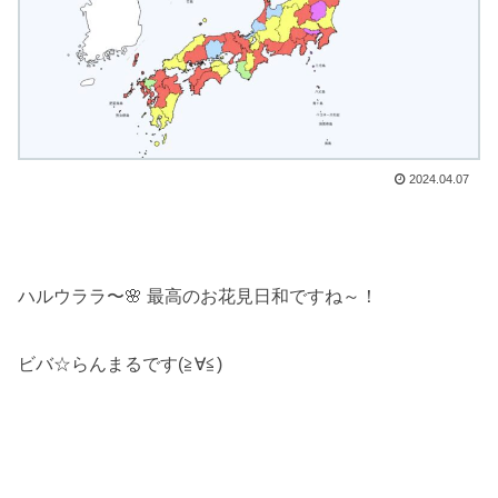
2024.04.07
ハルウララ〜🌸 最高のお花見日和ですね～！
ビバ☆らんまるです(≧∀≦)