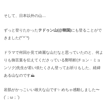
そして、日本以外の山…
ずっと登りたかった
テドゥン山(@韓国)
にも登ることがで
きました(*´꒳`*)
ドラマで何回か見て綺麗な山だなと思っていたのと、何よ
りも御言葉を伝えてくださっている鄭明析(チョン・ミョ
ンソク)先生が若い頃たくさん登ってお祈りもした、経緯
ある山なのです⛰
岩肌がかっこいい雄大な山です✨ めちゃ感動しました〜
(´；ω；`)