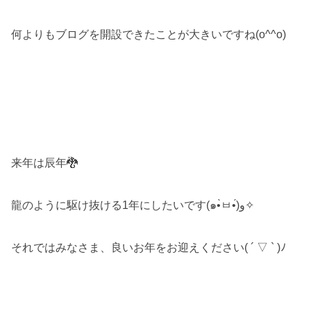
何よりもブログを開設できたことが大きいですね(o^^o)
来年は辰年🐉
龍のように駆け抜ける1年にしたいです(๑•̀ㅂ•́)و✧
それではみなさま、良いお年をお迎えください( ´ ▽ ` )ﾉ