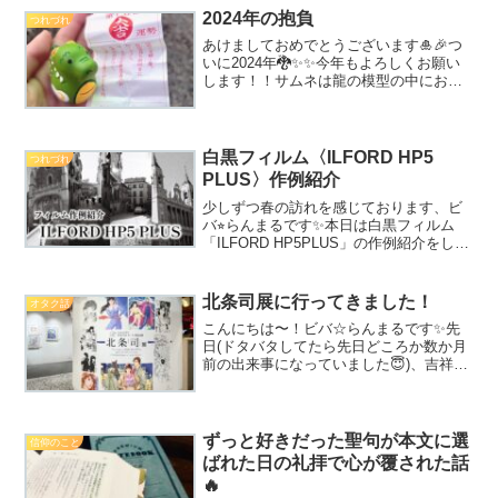
2024年の抱負
つれづれ
あけましておめでとうございます🎍🎉つ
いに2024年🐉✨✨今年もよろしくお願い
します！！サムネは龍の模型の中におみ
くじが入っている干支みくじです(^^) 両
親と初詣に行った際に見かけたのです
が、かわいいくてつい模型目当てに引い
てしまいました😂...
白黒フィルム〈ILFORD HP5
つれづれ
PLUS〉作例紹介
少しずつ春の訪れを感じております、ビ
バ⭐︎らんまるです✨本日は白黒フィルム
「ILFORD HP5PLUS」の作例紹介をした
いと思います✨ISOは400です。スペイン
旅行で撮影したものがほとんどなので、
旅行記録としてもお楽しみいただければ
北条司展に行ってきました！
オタク話
幸い...
こんにちは〜！ビバ☆らんまるです✨先
日(ドタバタしてたら先日どころか数か月
前の出来事になっていました😇)、吉祥寺
で開催中の北条司先生の原画展に行って
まいりました〜！！北条司展公式HP▾北
条司先生といえば『キャッツ♥アイ』や
『シティーハンター...
ずっと好きだった聖句が本文に選
信仰のこと
ばれた日の礼拝で心が覆された話
🔥