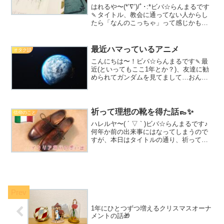
はれるや〜(*’∇’)/ﾟ･:*ビバ☆らんまるです
🍡タイトル、教会に通ってない人からし
たら「なんのこっちゃ」って感じかもし
れないですね( ˙▿˙ ; )念のためさらっと用
語解説をしておくと…聖句 … 聖書のフレ
ーズ本文 … 礼拝の御言葉の内...
最近ハマっているアニメ
オタク話
こんにちは〜！ビバ☆らんまるです🍡最
近(といってもここ1年とか？)、友達に勧
められてガンダムを見てまして…おんも
しろいですね、ガンダム…！！！残念な
がら、最近の「水星の魔女」とか「閃光
のハサウェイ」とかはまだ全然見れてま
せん( ´•̥̥̥ω...
祈って理想の靴を得た話👞✨
信仰のこと
ハレルヤ〜( ´ ▽ ` )ビバ☆らんまるです♪
何年か前の出来事にはなってしまうので
すが、本日はタイトルの通り、祈って理
想の靴を得た話をしたいと思います
✨2019年3月、母と一緒に初めてのイタリ
ア旅行に行くことになり、旅行に行く前
に御心の旅...
1年にひとつずつ増えるクリスマスオーナ
メントの話🎁