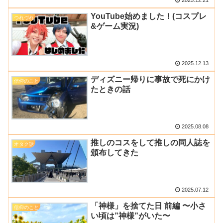
2025.12.21
YouTube始めました！(コスプレ
つれづれ
&ゲーム実況)
2025.12.13
ディズニー帰りに事故で死にかけ
信仰のこと
たときの話
2025.08.08
推しのコスをして推しの同人誌を
オタク話
頒布してきた
2025.07.12
「神様」を捨てた日 前編 〜小さ
信仰のこと
い頃は”神様”がいた〜