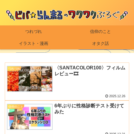
つれづれ
信仰のこと
イラスト・漫画
オタク話
〈SANTACOLOR100〉フィルム
つれづれ
レビュー🎞️
2025.12.26
6年ぶりに性格診断テスト受けて
信仰のこと
みた