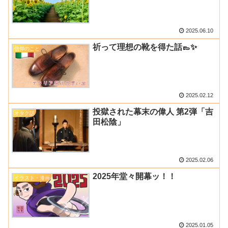
2025.06.10
祈って理想の靴を得た話👞✨
信仰のこと
2025.02.12
投獄された幕末の偉人 第2弾「吉
オタク話
田松陰」
2025.02.06
2025年堂々開幕ッ！！
イラスト・漫画
2025.01.05