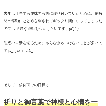
去年は仕事でも趣味でも机に齧り付いていたために、長時
間の移動にとどめを刺されてギックリ腰になってしまった
ので… 適度な運動を心がけたいです(´°̥̥̥̥̥̥̥̥ω°̥̥̥̥̥̥̥̥｀)
理想の生活を送るためにやらなきゃいけないことが多いで
すね_:(´ω`」 ∠):_
そして、信仰面での目標は…
祈りと御言葉で神様と心情を一