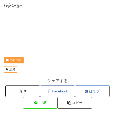
(๑و•̀ω•́)و⭐︎
つれづれ
思考
シェアする
X
Facebook
はてブ
LINE
コピー