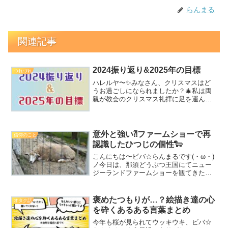
らんまる
関連記事
2024振り返り&2025年の目標
つれづれ
ハレルヤ〜✨みなさん、クリスマスはど
うお過ごしになられましたか？🎄私は両
親が教会のクリスマス礼拝に足を運んで
くれ、家族でイエス様に感謝を捧げるこ
とができました(*´ω`*)クリスマスも終わ
り、2024年も残りわずか…ということ
で、今年を振り...
意外と強い⁈ファームショーで再
信仰のこと
認識したひつじの個性🐑
こんにちは〜ビバ☆らんまるです(・ω・)
ノ今日は、那須どうぶつ王国にてニュー
ジーランドファームショーを観てきた時
のお話をしたいと思います🐑(コロナ期間
は開催されていなかったので、見られる
のをずっと楽しみにしておりました…！
褒めたつもりが…？絵描き達の心
オタク話
数年越しのリベンジ...
を砕くあるある言葉まとめ
今年も桜が見られてウッキウキ、ビバ☆