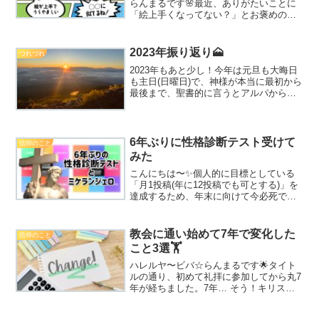
らんまるです🌸最近、ありがたいことに
「絵上手くなってない？」とお褒めの言
葉をいただくことが増えたのですが…私
はふと、あることに気づきました……！
絵を描いた経験のある人は「絵、上手く
2023年振り返り🗻
つれづれ
なったね」「絵上手いね」...
2023年もあと少し！今年は元旦も大晦日
も主日(日曜日)で、神様が本当に最初から
最後まで、聖書的に言うとアルパからオ
メガまで共にしてくださった一年だなぁ
と感じます(^^)「アルパとオメガ」という
観点から一年を振り返ると、私には山登
りが思い出...
6年ぶりに性格診断テスト受けて
信仰のこと
みた
こんにちは〜✨個人的に目標としている
「月1投稿(年に12投稿でも可とする)」を
達成するため、年末に向けて今必死で記
事を書いています、ビバ☆らんまるで
す。実は最近、ふと思い立ち、ネットの
簡単な性格診断テストを受けてみまし
教会に通い始めて7年で変化した
信仰のこと
た。結果はこちら💁‍♀...
こと3選🏋️
ハレルヤ〜ビバ☆らんまるです🌟タイト
ルの通り、初めて礼拝に参加してから丸7
年が経ちました。7年… そう！キリスト
教では「7」という数字が非常に大きな意
味を持ちます。なぜなら聖書の創世記